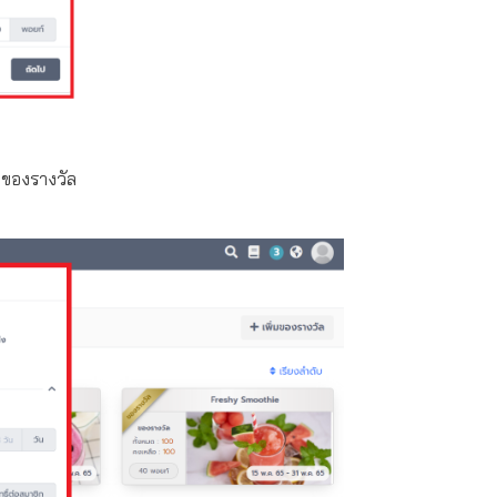
กของรางวัล