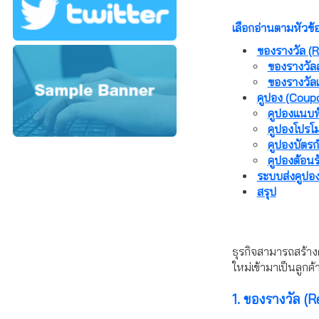
เลือกอ่านตามหัวข้
ของรางวัล (
ของรางวัล
ของรางวัล
คูปอง (Coup
คูปองแนบท
คูปองโปรโ
คูปองบัตรก
คูปองต้อน
ระบบส่งคูปอ
สรุป
ธุรกิจสามารถสร้างค
ใหม่เข้ามาเป็นลู
1. ของรางวัล (