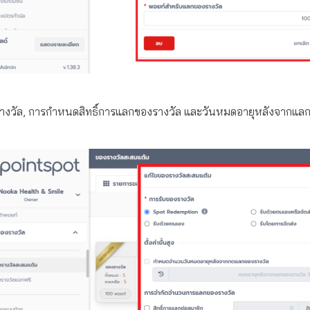
างวัล, การกำหนดสิทธิ์การแลกของรางวัล และวันหมดอายุหลังจากแล