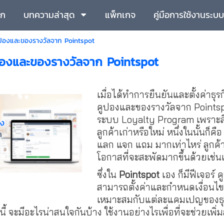
รก
บทความล่าสุด
แพ็กเกจ
คู่มือการใช้งานระบบ
คูปองและของรางวัลจาก Pointspot
ูปองและของรางวัลจาก Pointspot
เมื่อได้ทำการยืนยันและตั้งค่าธุ
คูปองและของรางวัลจาก Pointspot
ระบบ Loyalty Program เพราะสิ่งท
ลูกค้าเก่าหรือใหม่ หนึ่งในนั้นก็คื
แลก แจก แถม มากเท่าไหร่ ลูกค้าก
โอกาสที่จะสะพัดมากขึ้นด้วยเช่น
ซึ่งใน
Pointspot
เอง ก็มีฟีเจอร์
สามารถตั้งค่าและกำหนดเงื่อนไข
เหมาะสมกับแต่ละแคมเปญของธุรกิ
ามานี้ จะมีอะไรน่าสนใจกันบ้าง ใช้งานอย่างไรเพื่อที่จะช่วยเ