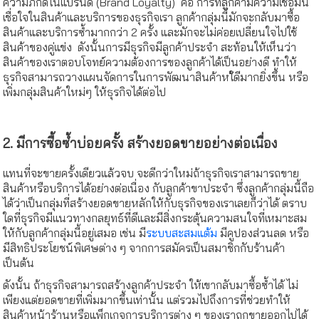
ความภักดีในแบรนด์ (Brand Loyalty) คือ การที่ลูกค้ามีความเชื่อมั่น
เชื่อใจในสินค้าและบริการของธุรกิจเรา ลูกค้ากลุ่มนี้มักจะกลับมาซื้อ
สินค้าและบริการซ้ำมากกว่า 2 ครั้ง และมักจะไม่ค่อยเปลี่ยนใจไปใช้
สินค้าของคู่แข่ง ดังนั้นการมีธุรกิจมีลูกค้าประจำ สะท้อนให้เห็นว่า
สินค้าของเราตอบโจทย์ความต้องการของลูกค้าได้เป็นอย่างดี ทำให้
ธุรกิจสามารถวางแผนจัดการในการพัฒนาสินค้าหใ้ดีมากยิ่งขึ้น หรือ
เพิ่มกลุ่มสินค้าใหม่ๆ ให้ธุรกิจได้ต่อไป
2. มีการซื้อซ้ำบ่อยครั้ง สร้างยอดขายอย่างต่อเนื่อง
แทนที่จะขายครั้งเดียวแล้วจบ จะดีกว่าใหม่ถ้าธุรกิจเราสามารถขาย
สินค้าหรือบริการได้อย่างต่อเนื่อง กับลูกค้าขาประจำ ซึ่งลูกค้ากลุ่มนี้ถือ
ได้ว่าเป็นกลุ่มที่สร้างยอดขายหลักให้กับธุรกิจของเราเลยก็ว่าได้ ตราบ
ใดที่ธุรกิจมีแนวทางกลยุทธ์ที่ดีและมีสิ่งกระตุ้นความสนใจที่เหมาะสม
ให้กับลูกค้ากลุ่มนี้อยู่เสมอ เช่น มี
ระบบสะสมแต้ม
มีคูปองส่วนลด หรือ
มีสิทธิประโยชน์พิเศษต่าง ๆ จากการสมัครเป็นสมาชิกกับร้านค้า
เป็นต้น
ดังนั้น ถ้าธุรกิจสามารถสร้างลูกค้าประจำ ให้เขากลับมาซื้อซ้ำได้ ไม่
เพียงแต่ยอดขายที่เพิ่มมากขึ้นเท่านั้น แต่รวมไปถึงการที่ช่วยทำให้
สินค้าหน้าร้านหรือแพ็กเกจการบริการต่าง ๆ ของเราถูกขายออกไปได้