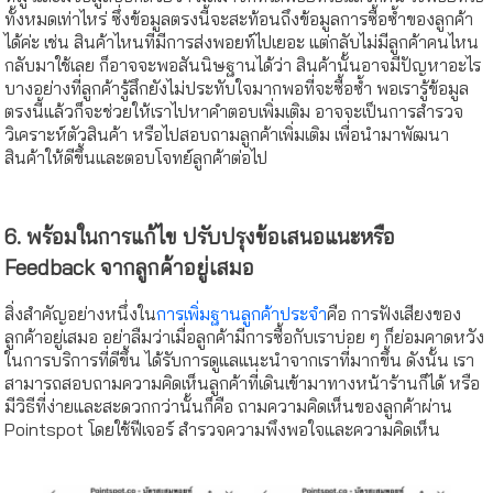
ทั้งหมดเท่าไหร่ ซึ่งข้อมูลตรงนี้จะสะท้อนถึงข้อมูลการซื้อซ้ำของลูกค้า
ได้ค่ะ เช่น สินค้าไหนที่มีการส่งพอยท์ไปเยอะ แต่กลับไม่มีลูกค้าคนไหน
กลับมาใช้เลย ก็อาจจะพอสันนิษฐานได้ว่า สินค้านั้นอาจมีปัญหาอะไร
บางอย่างที่ลูกค้ารู้สึกยังไม่ประทับใจมากพอที่จะซื้อซ้ำ พอเรารู้ข้อมูล
ตรงนี้แล้วก็จะช่วยให้เราไปหาคำตอบเพิ่มเติม อาจจะเป็นการสำรวจ
วิเคราะห์ตัวสินค้า หรือไปสอบถามลูกค้าเพิ่มเติม เพื่อนำมาพัฒนา
สินค้าให้ดีขึ้นและตอบโจทย์ลูกค้าต่อไป
6. พร้อมในการแก้ไข ปรับปรุงข้อเสนอแนะหรือ
Feedback จากลูกค้าอยู่เสมอ
สิ่งสำคัญอย่างหนึ่งใน
การเพิ่มฐานลูกค้าประจำ
คือ การฟังเสียงของ
ลูกค้าอยู่เสมอ อย่าลืมว่าเมื่อลูกค้ามีการซื้อกับเราบ่อย ๆ ก็ย่อมคาดหวัง
ในการบริการที่ดีขึ้น ได้รับการดูแลแนะนำจากเราที่มากขึ้น ดังนั้น เรา
สามารถสอบถามความคิดเห็นลูกค้าที่เดินเข้ามาทางหน้าร้านก็ได้ หรือ
มีวิธีที่ง่ายและสะดวกกว่านั้นก็คือ ถามความคิดเห็นของลูกค้าผ่าน
Pointspot โดยใช้ฟีเจอร์ สำรวจความพึงพอใจและความคิดเห็น