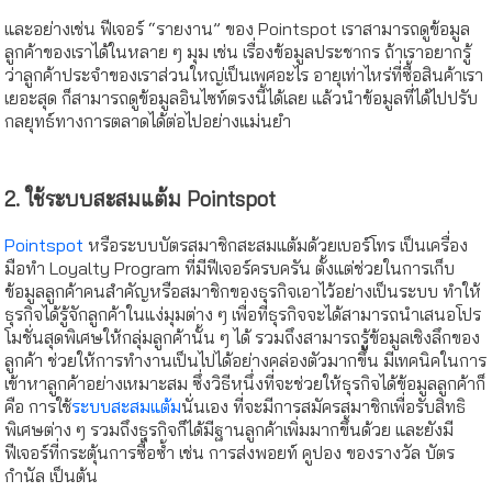
และอย่างเช่น ฟีเจอร์ “รายงาน” ของ Pointspot เราสามารถดูข้อมูล
ลูกค้าของเราได้ในหลาย ๆ มุม เช่น เรื่องข้อมูลประชากร ถ้าเราอยากรู้
ว่าลูกค้าประจำของเราส่วนใหญ่เป็นเพศอะไร อายุเท่าไหร่ที่ซื้อสินค้าเรา
เยอะสุด ก็สามารถดูข้อมูลอินไซท์ตรงนี้ได้เลย แล้วนำข้อมูลที่ได้ไปปรับ
กลยุทธ์ทางการตลาดได้ต่อไปอย่างแม่นยำ
2. ใช้ระบบสะสมแต้ม Pointspot
Pointspot
หรือระบบบัตรสมาชิกสะสมแต้มด้วยเบอร์โทร เป็นเครื่อง
มือทำ Loyalty Program ที่มีฟีเจอร์ครบครัน ตั้งแต่ช่วยในการเก็บ
ข้อมูลลูกค้าคนสำคัญหรือสมาชิกของธุรกิจเอาไว้อย่างเป็นระบบ ทำให้
ธุรกิจได้รู้จักลูกค้าในแง่มุมต่าง ๆ เพื่อที่ธุรกิจจะได้สามารถนำเสนอโปร
โมชั่นสุดพิเศษให้กลุ่มลูกค้านั้น ๆ ได้ รวมถึงสามารถรู้ข้อมูลเชิงลึกของ
ลูกค้า ช่วยให้การทำงานเป็นไปได้อย่างคล่องตัวมากขึ้น มีเทคนิคในการ
เข้าหาลูกค้าอย่างเหมาะสม ซึ่งวิธีหนึ่งที่จะช่วยให้ธุรกิจได้ข้อมูลลูกค้าก็
คือ การใช้
ระบบสะสมแต้ม
นั่นเอง ที่จะมีการสมัครสมาชิกเพื่อรับสิทธิ
พิเศษต่าง ๆ รวมถึงธุรกิจก็ได้มีฐานลูกค้าเพิ่มมากขึ้นด้วย และยังมี
ฟีเจอร์ที่กระตุ้นการซื้อซ้ำ เช่น การส่งพอยท์ คูปอง ของรางวัล บัตร
กำนัล เป็นต้น